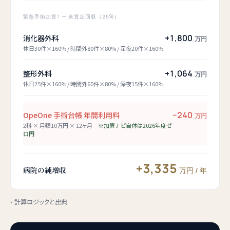
緊急手術加算1 — 未算定回収（25%）
+
1,800
消化器外科
万円
休日30件×160% / 時間外80件×80% / 深夜20件×160%
+
1,064
整形外科
万円
休日25件×160% / 時間外60件×80% / 深夜15件×160%
−
240
OpeOne 手術台帳 年間利用料
万円
2科 × 月額10万円 × 12ヶ月
※加算ナビ自体は2026年度ゼ
ロ円
+
3,335
病院の純増収
万円 / 年
›
計算ロジックと出典