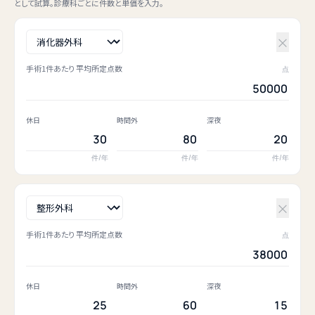
として試算。診療科ごとに件数と単価を入力。
×
手術1件あたり 平均所定点数
点
休日
時間外
深夜
件/年
件/年
件/年
×
手術1件あたり 平均所定点数
点
休日
時間外
深夜