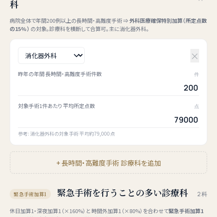
科
病院全体で年間200例以上の長時間・高難度手術 ⇒
外科医療確保特別加算（所定点数
の15%）
の対象。診療科を横断して合算可。主に消化器外科。
×
昨年の年間 長時間・高難度手術件数
件
対象手術1件あたり 平均所定点数
点
参考: 消化器外科の対象手術 平均約79,000点
+ 長時間・高難度手術 診療科を追加
緊急手術を行うことの多い診療科
2 科
緊急手術加算1
休日加算1・深夜加算1（×160%）と 時間外加算1（×80%）を合わせて
緊急手術加算1