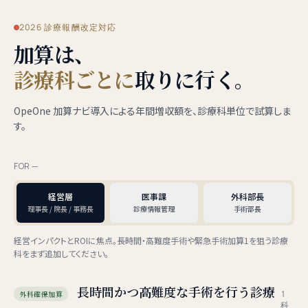
2026 診療報酬改定対応
加算は、
診療科ごとに
取りに行く。
OpeOne 加算ナビ導入による年間増収額を、診療科単位で試算しま
す。
FOR —
経営層
医事課
外科部長
理事長 / 院長 / 事務長
診療情報管理
手術部長
経営インパクトとROIに焦点。長時間・高難度手術や緊急手術加算1を狙う診療
科をまず追加してください。
長時間かつ高難度な手術を行う診療
1
外科確保加算
科