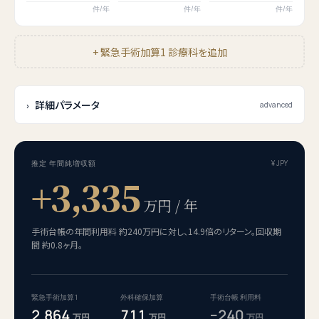
件/年
件/年
件/年
+ 緊急手術加算1 診療科を追加
詳細パラメータ
›
advanced
推定 年間純増収額
¥ JPY
+3,335
万円 / 年
手術台帳の年間利用料 約240万円に対し、14.9倍のリターン。回収期
間 約0.8ヶ月。
緊急手術加算1
外科確保加算
手術台帳 利用料
2,864
711
−
240
万円
万円
万円