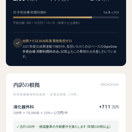
対 手術台帳 年間利用料
14.9
x ROI
手術台帳: 2科 × 10万円 × 12ヶ月（加算ナビは無料）
加算ナビは2026年度 費用負担ゼロ
2027年度は成果連動で検討中。負担いただくのはベースの
OpeOne
手術台帳 月額利用料のみ
。試算上もこの費用のみを差し引いていま
す。
内訳の根拠
BREAKDOWN
外科医療確保特別加算 — 未算定回収（30%）
+
711
消化器外科
万円
200件 × 79,000点 × 15% = 12万円/件
✓ 合計200件 — 施設基準の件数要件を満たします（年間200例以上）